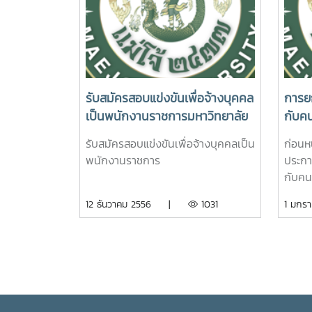
รับสมัครสอบแข่งขันเพื่อจ้างบุคคล
การยก
เป็นพนักงานราชการมหาวิทยาลัย
กับคนไ
แม่โจ้
กรกฏ
รับสมัครสอบแข่งขันเพื่อจ้างบุคคลเป็น
ก่อนหน
พนักงานราชการ
ประกาศ
กับคนไ
พำนักร
12 ธันวาคม 2556 |
1031
1 มก
รัฐบาล
วันที
สามาร
วัน (ห
ประเท
หรือมี
วีซ่าต