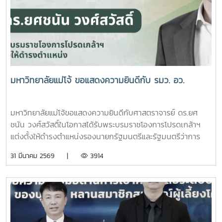
ราชสาริณีสิริพัชร มหาวัชรราชธิดา ณ พระที่นั่งพิมานรัตยา
พระบรมมหาราชวังการเข้าร่วมพิธีในครั้งนี้ นับเป็นพระ
มหากรุณาธิคุณล้นเกล้าล้นกระหม่อมแก่คณะผู้บริหาร
มหาวิทยาลัย สมาคมศิษย์เก่า และบุคลากร มหาวิทยาลัยแม่โจ้ที่ได้
ร่วมแสดงความจงรักภักดี ถวายความอาลัยและน้อมรำลึกในพระ
มหากรุณาธิคุณอย่างหาที่สุดมิได้
มหาวิทยาลัยแม่โจ้ ขอแสดงความยินดีกับ รมว. อว.
มหาวิทยาลัยแม่โจ้ขอแสดงความยินดีกับศาสตราจารย์ ดร.ยศ
ชนัน วงศ์สวัสดิ์ในโอกาสได้รับพระบรมราชโองการโปรดเกล้าฯ
แต่งตั้งให้ดำรงตำแหน่งรองนายกรัฐมนตรีและรัฐมนตรีว่าการ
กระทรวงการอุดมศึกษา วิทยาศาสตร์ วิจัยและนวัตกรรมประกาศ
31 มีนาคม 2569 |
3914
ณ วันที่ 30 มีนาคม 2569