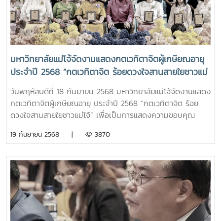
ด้วย AI: ขับเคลื่อนสู่อนาคตอัจฉริยะ , รองศาสตราจารย์ ดร.วีระ
พล ทองมา อธิการบดีมหาวิทยาลัยแม่โจ้ กล่าวต้อนรับ และ นาย
เรวัต รัตนกาญจน์ ประธานที่ประชุมสภาข้าราชการ พนักงานและ
ลูกจ้าง มหาวิทยาลัยแห่งประเทศไทย (ปขมท.) กล่าวรายงาน
ณ สำนักบริการวิชาการ มหาวิทยาลัยเชียงใหม่ จังหวัดเชียงใหม่
มหาวิทยาลัยแม่โจ้จัดงานแสดงกตเวทิตาจิตผู้เกษียณอายุ
ในโอกาสนี้ ก่อนเริ่มกิจกรรม ผู้เข้าร่วมประชุมได้ร่วมยืนสงบนิ่ง
ประจำปี 2568 “กตเวทิตาจิต ร้อยดวงใจสานสายใยชาวแม่
เพื่อถวายความอาลัยแด่ สมเด็จพระนางเจ้าสิริกิติ์ พระบรม
โจ้”
ราชินีนาถ พระบรมราชชนนีพันปีหลวง พร้อมน้อมรำลึกในพระ
วันพฤหัสบดีที่ 18 กันยายน 2568 มหาวิทยาลัยแม่โจ้จัดงานแสดง
มหากรุณาธิคุณอันหาที่สุดมิได้ หลังจากนั้นได้ดำเนินกิจกรรมเปิด
กตเวทิตาจิตผู้เกษียณอายุ ประจำปี 2568 “กตเวทิตาจิต ร้อย
การประชุมวิชาการ ครั้งที่ 13 ซึ่งในปีนี้มีผู้เข้าร่วมอบรมประกอบ
ดวงใจสานสายใยชาวแม่โจ้” เพื่อเป็นการแสดงความขอบคุณ
ด้วย บุคลากรสายสนับสนุนจาก 30 สถาบันการศึกษาทั่วประเทศ
ตระหนักถึงความสำคัญและความเสียสละของบุคลากรทุกท่าน และ
19 กันยายน 2568 |
3870
และเครือข่ายองค์กรปกครองส่วนท้องถิ่น จำนวน 179 คน เป็น
ร่วมน้อมคารวะต่อผู้อาวุโสที่ครบวาระเกษียณอายุ ผู้สร้าง
กิจกรรม WORKSHOP ในหัวข้อ “พลังแห่งการเปลี่ยนแปลงของ
คุณูปการต่อองค์กรและต่อสังคม โดยได้รับเกียรติจาก รอง
AI ที่ช่วยขับเคลื่อนงานสู่อนาคตอัจฉริยะ” และ“ทำงานฉลาดขึ้น
ศาสตราจารย์ ดร.วีระพล ทองมา อธิการบดีมหาวิทยาลัยแม่โจ้
ด้วย AI” เพื่อให้ผู้เข้ารับการอบรมได้มีความเข้าใจเกี่ยวกับ
เป็นประธานในพิธี กล่าวขอบคุณและอวยพรแด่ผู้เกษียณอายุ
บทบาทของ AI ในการพัฒนาองค์กรและปรับปรุงกระบวนการ
พร้อมมอบโล่ประกาศเกียรติคุณ โดยมีรองศาสตราจารย์ ดร.
ทำงาน ส่งเสริมการแลกเปลี่ยนความรู้ พัฒนาทักษะและความ
เกรียงศักดิ์ ศรีเงินยวง รองอธิการบดี กล่าวรายงาน ซึ่งในปีนี้ มี
สามารถของบุคลากร โดยปัญญาประดิษฐ์ (AI) มีบทบาทสำคัญ
จำนวน 34 ท่าน แบ่งเป็น ข้าราชการ จำนวน 3 ราย 1.รอง
อย่างยิ่งต่อการเปลี่ยนแปลงรูปแบบการทำงานขององค์กรในทุก