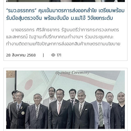
“รมว.อรรถกร” คุมเข้มมาตรการส่งออกลำไย เตรียมพร้อม
รับมือสุ่มตรวจจีน พร้อมจับมือ ม.แม่โจ้ วิจัยยกระดับ
คุณภาพ สร้างความเชื่อมั่นคู่ค้า
นายอรรถกร ศิริลัทธยากร รัฐมนตรีว่าการกระทรวงเกษตร
และสหกรณ์ ในฐานะที่ปรึกษาคณะทำงานฯ ร่วมประชุมคณะ
ทำงานติดตามแก้ไขปัญหาการส่งออกสินค้าเกษตรตามนโยบาย
ของรัฐมนตรีว่าการกระทรวงเกษตรและสหกรณ์ ครั้งที่ 1/2568
28 สิงหาคม 2568 |
171
ณ ห้องประชุมกระทรวงเกษตรและสหกรณ์ (134) โดยมี นายวิณะ
โรจน์ ทรัพย์ส่งสุข อธิบดีกรมตรวจบัญชีสหกรณ์ นางสาวนฤมล
สงวนวงศ์ ผู้ตรวจราชการกระทรวงเกษตรและสหกรณ์ (ในฐานะ
ประธานคณะทำงานฯ) ตลอดจนหน่วยงานที่เกี่ยวข้อง ได้แก่ กรม
วิชาการเกษตร กรมส่งเสริมการเกษตร กรมพัฒนาที่ดิน
สำนักงานมาตรฐานสินค้าเกษตรและอาหารแห่งชาติ สำนักงาน
เศรษฐกิจการเกษตร สำนักการเกษตรต่างประเทศ และสำนักแผน
งานและโครงการพิเศษ สำนักงานปลัดกระทรวงเกษตรและ
สหกรณ์ ร่วมพิจารณาแนวทางดำเนินงานตามมาตรการส่งออก
สินค้าลำไยไปยังสาธารณรัฐประชาชนจีน พร้อมทั้งการยกระดับ
มาตรการตรวจสอบการตกค้างของสารซัลเฟอร์ไดออกไซด์ใน