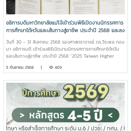
นางสาวฐิตารีย์ พรหมเศรษฐการ ตำแหน่ง ผู้ปฏิบัติงานบริหาร
มาตรฐานการศึกษาระดับโลก แต่ยังทำให้ไทยเป็นส่วนหนึ่งของ
วางกลยุทธ์รับมือความผันผวนทางเศรษฐกิจที่ทวีความซับซ้อน
ปฏิบัติงาน สังกัดฝ่ายพัฒนาการศึกษาและหลักสูตร สำนักบริหาร
เครือข่ายศูนย์กลางการศึกษานานาชาติ ปลัดกระทรวง อว. กล่าว
ภายในงานผู้ร่วมเสวนาเน้นย้ำถึงบทบาทสำคัญของอาเซียนในการ
และพัฒนาวิชาการ 17. นางธัญลักษณ์ อารยพิทยา ตำแหน่ง นัก
ต่อว่า การให้สัตยาบันอนุสัญญาทั้งสองฉบับนี้จะนำมาซึ่งประโยชน์
เป็นกลไกกลาง ท่ามกลางความเสี่ยงด้านภูมิรัฐศาสตร์ เศรษฐกิจ
อธิการบดีมหาวิทยาลัยแม่โจ้เข้าร่วมพิธีเปิดงานนิทรรศการ
วิเคราะห์นโยบายและแผนชำนาญการ สังกัดงาน กองแผนงาน
สำคัญ ได้แก่ การเปิดโอกาสให้นักศึกษา นักวิจัย และคณาจารย์
ดิจิทัล การกีดกันทางการค้า และมาตรการด้านสิ่งแวดล้อมที่เข้ม
การศึกษาไต้หวันและเส้นทางสู่อาชีพ ประจำปี 2568 และลง
สำนักงานมหาวิทยาลัย 18. นางสาวอนงค์ ไชยแก้ว ตำแหน่ง ผู้
ไทยสามารถเคลื่อนย้ายและแลกเปลี่ยนความรู้ข้ามพรมแดนได้
ข้นขึ้น พร้อมเสนอแนวทางเชิงนโยบายเพื่อเสริมภูมิคุ้มกันทาง
นามความร่วมมือด้านวิชาการด้านการศึกษากับ
ปฏิบัติงานบริหารปฏิบัติงาน สังกัด กองพัฒนานักศึกษา
อย่างสะดวกมากขึ้น เกิดการยกระดับความเชื่อมั่นในคุณวุฒิการ
เศรษฐกิจ – เชื่อมผู้ประกอบการไทยสู่ตลาดภูมิภาคและโลก โดย
วันที่ 30 - 31 สิงหาคม 2568 รองศาสตราจารย์ ดร.วีระพล ทอง
มหาวิทยาลัยในไต้หวัน
สำนักงานมหาวิทยาลัย 19. นายอนุสรณ์ วิจารณ์ปรีชา ตำแหน่ง
ศึกษาของไทยในเวทีสากล และการส่งเสริมความร่วมมือด้าน
ได้รับเกียรติจาก ศ.ดร.สมคิด เลิศไพฑูรย์ ประธานกรรมการ
มา อธิการบดี เข้าร่วมพิธีเปิดงานนิทรรศการการศึกษาไต้หวัน
นักวิชาการศึกษาปฏิบัติการ สังกัด กองส่งเสริมศิลปวัฒนธรรม
วิชาการและการวิจัยกับนานาประเทศ ซึ่งสอดคล้องกับ เป้าหมาย
สถาบันระหว่างประเทศเพื่อการค้าและการพัฒนาเป็นประธานเปิด
และเส้นทางสู่อาชีพ ประจำปี 2568 ”2025 Taiwan Higher
สำนักงานมหาวิทยาลัย 20. นายกฤษฎา ยศเดช ตำแหน่ง นัก
การพัฒนาที่ยั่งยืน (SDGs) เป้าหมายที่ 4 ว่าด้วยการศึกษาที่มี
งาน
Education Fair & Job Counseling ณ สามย่านมิตรทา
5 กันยายน 2568 |
403
บริหารงานอาคารสถานที่ปฏิบัติการ สังกัด กองกายภาพและสิ่ง
คุณภาพ เท่าเทียม และทั่วถึงข่าว/ภาพ : งานประสานงาน
วน์ฮอลล์ ฮอลล์ 1 ชั้น 5 สามย่านมิตรทาวน์ กรุงเทพฯ ในการนี้
แวดล้อม สำนักงานมหาวิทยาลัย 21. นายสมมิตร ทองยู ตำแหน่ง
(สป.อว. กรุงเทพฯ) กองกลาง
อธิการบดีได้ร่วมลงนามความร่วมมือทางวิชาการ International
ช่างเทคนิคปฏิบัติงาน สังกัดงานระบบสาธารณูปโภค กอง
Talent Circulation Base (INTACT Base) ร่วมกับมหาวิทยาลัย
กายภาพและสิ่งแวดล้อม สำนักงานมหาวิทยาลัย 22. นายปรีดา
ในไต้หวัน National Pingtung University of Science and
ริณพัฒน์ ตำแหน่ง ช่างเทคนิคปฏิบัติงาน สังกัด กองกายภาพ
Technology National, Chung Hsing University และ
และสิ่งแวดล้อม สำนักงานมหาวิทยาลัย 23. นายทองคำ ธุงศรี
National Sun Yat-sen University ซึ่งเป็นสถาบันการศึกษา
ตำแหน่ง พนักงานขับรถปฏิบัติงาน สังกัด กองกายภาพและสิ่ง
พันธมิตรมีความประสงค์ที่จะเสริมสร้างความสัมพันธ์และพัฒนา
แวดล้อม สำนักงานมหาวิทยาลัย 24. นายพัลลภ ดวงบาล
กิจกรรมความร่วมมือด้านการศึกษา โดยตกลงที่จะทำงานร่วมกัน
ตำแหน่ง ผู้ปฏิบัติงานการเกษตรปฏิบัติงาน สังกัดฟาร์ม
เพื่อมุ่งสู่ความเป็นสากลของการศึกษาระดับอุดมศึกษาซึ่ง