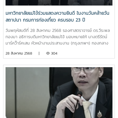
:https://admissions.mju.ac.th/FileAnnouncement/194.pdf
โควตาครูแนะแนว
มหาวิทยาลัยแม่โจ้ร่วมแสดงความยินดี ในงานวันคล้ายวัน
:https://admissions.mju.ac.th/FileAnnouncement/196.pdf
สถาปนา กรมการท่องเที่ยว ครบรอบ 23 ปี
ขั้นตอนการสมัคร สมัครออนไลน์ : 5 – 25 ก.ย. 2568 ชำระเงิน
ค่าสมัคร : ภายใน 3 วัน อัปโหลดเอกสาร + แฟ้มสะสมผลงาน
วันพฤหัสบดีที่ 28 สิงหาคม 2568 รองศาสตราจารย์ ดร.วีระพล
ภายใน 29 ก.ย. 2568 ไม่มีสอบข้อเขียน/สัมภาษณ์ พิจารณาผล
ทองมา อธิการบดีมหาวิทยาลัยแม่โจ้ มอบหมายให้ นางตรีรัตน์
การเรียน + แฟ้มสะสมผลงาน (บางสาขา)ประกาศผล : 15 ต.ค.
มาร์คว๊าร์คเสน หัวหน้างานประสานงาน (กรุงเทพฯ) กองกลาง
2568คู่มือการสมัคร/การเตรียมเอกสาร
เป็นผู้แทนมหาวิทยาลัยเข้าร่วมแสดงความยินดี ในงานวันคล้ายวัน
28 สิงหาคม 2568 |
304
:https://admissions.mju.ac.th/ApplyManual.aspx อัตราค่า
สถาปนา กรมการท่องเที่ยว ในโอกาสครบรอบ 23 ปี ณ กรมการ
ธรรมเนียมการศึกษา (ค่า
ท่องเที่ยว ศูนย์ราชการเฉลิมพระเกียรติ 80 พรรษา อาคารรัฐ
เทอม):https://admissions.mju.ac.th/FileDownload/68/Tuitio
ประศาสนภักดี กรุงเทพฯ
ติดต่อสอบถามข้อมูลเพิ่มเติม
เพจ:https://www.facebook.com/MJUAdmission 0-5387-
3460 หรือ 06-5959-2477 (ในวันจันทร์-ศุกร์ เวลา 09.00-
17.00 น.)#รับสมัครนักศึกษาปีการ
ศึกษา2569#TCAS69#Dek69#รับ
ตรง#รอบPortfolio#มหาวิทยาลัยแม่โจ้#MJU#MJU91#เรียนต่อ
มอแม่โจ้