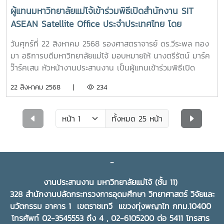
ลำไยทั้งผล ซึ่งกระทรวงเกษตรฯ โดยกรมวิชาการเกษตร ร่วมกับ
ผู้แทนมหาวิทยาลัยแม่โจ้เข้าร่วมพิธีเปิดสำนักงาน SIT
สำนักงานมาตรฐานสินค้าเกษตรและอาหารแห่งชาติ และ
ASEAN Satellite Office ประจำประเทศไทย โดย
มหาวิทยาลัยแม่โจ้ เตรียมศึกษาและวิจัยแนวทางการผลิตและการ
Shibaura Institute of Technology ประเทศญี่ปุ่น
รักษาคุณภาพลำไยทั้งผลสำหรับการส่งออก เพื่อยกระดับ
วันศุกร์ที่ 22 สิงหาคม 2568 รองศาสตราจารย์ ดร.วีระพล ทอง
มาตรฐานลำไยไทยและสร้างความเชื่อมั่นให้แก่ประเทศคู่ค้าตาม
มา อธิการบดีมหาวิทยาลัยแม่โจ้ มอบหมายให้ นางตรีรัตน์ มาร์ค
มาตรการส่งออก “สำหรับสถานการณ์การสุ่มตรวจ
ว๊าร์คเสน หัวหน้างานประสานงาน เป็นผู้แทนเข้าร่วมพิธีเปิด
สารตกค้างในลำไยของจีนที่อาจมีการปรับเปลี่ยนหรือเพิ่ม
สำนักงาน SIT ASEAN Satellite Office ประจำประเทศไทย
22 สิงหาคม 2568 |
234
มาตรการ กระทรวงเกษตรฯ และหน่วยงานในสังกัดที่เกี่ยวข้องมี
โดย Shibaura Institute of Technology ประเทศญี่ปุ่น โดยมี
การติดตามสถานการณ์ และเตรียมความพร้อมอยู่อย่างต่อเนื่อง
วัตถุประสงค์ในการเสริมสร้างความร่วมมือและการมีส่วนร่วมกับ
โดยการศึกษาและวางแผนแนวทางการในรับมือกับสถานการณ์ดัง
พันธมิตรต่างๆทั่วภูมิภาคอาเซียน ณ KX Building
ทั้งหมด 25 หน้า
กล่าว ซึ่งมีการบูรณาการทำงานร่วมกับมหาวิทยาลัยแม่โจ้ในการ
(Knowledge Xchange for Innovation) กรุงเทพฯ
ศึกษาวิจัยเพิ่มเติมเกี่ยวกับการรักษาคุณภาพลำไยตามมาตรการ
ส่งออกสินค้า เพื่อหาแนวทางการผลิตและรักษาคุณภาพลำไย
-
ใหม่ๆ ที่ส่งผลดีต่อเกษตรกร และผู้ประกอบการส่งออกลำไยให้ได้
รับผลกระทบน้อยที่สุด” นายอรรถกร กล่าว ทั้งนี้ ที่
งานประสานงาน มหาวิทยาลัยแม่โจ้ (ชั้น 11)
ประชุมได้หารือแนวทางการเจรจาทางการค้ากับทางการจีนใน
328 สำนักงานปลัดกระทรวงการอุดมศึกษา วิทยาศาสตร์ วิจัยและ
อนาคตเพิ่มเติมอีกด้วยข่าว : กระทรวงเกษตรและ
นวัตกรรม อาคาร 1 เขตราชเทวี แขวงทุ่งพญาไท กทม.10400
สหกรณ์https://www.thaigov.go.th/news/contents/details/10
โทรศัพท์ 02-3545553 ถึง 4 , 02-6105200 ต่อ 5411 โทรสาร