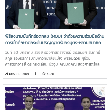
พิธีลงนามบันทึกข้อตกลง (MOU) ว่าด้วยความร่วมมือด้าน
การเข้าศึกษาต่อระดับปริญญาตรีของบุตร-หลานสมาชิก
สหกรณ์ผู้เลี้ยงโคนม
วันที่ 20 มกราคม 2569 รองศาสตราจารย์ ดร.ชัยยศ สัมฤทธิ์
สกุล รองอธิการบดีมหาวิทยาลัยแม่โจ้ พร้อมด้วย ผู้ช่วย
ศาสตราจารย์ ดร.ทองเลียน บัวจูม คณบดีคณะสัตวศาสตร์และ
เทคโนโลยี มหาวิทยาลัยแม่โจ้ ร่วมเป็นตัวแทนลงนามและพยาน
21 มกราคม 2569 |
4228
ในพิธีลงนามบันทึกข้อตกลง (MOU) ว่าด้วยความร่วมมือด้านการ
เข้าศึกษาต่อระดับปริญญาตรีของบุตร - หลานสมาชิกสหกรณ์ผู้
เลี้ยงโคนม ระหว่างกรมส่งเสริมสหกรณ์ และมหาวิทยาลัยชั้นนำ 6
แห่ง โดยได้รับเกียรติจาก นายนิรันดร์ มูลธิดา อธิบดีกรมส่ง
เสริมสหกรณ์ เป็นประธานในพิธี ในการนี้ นายณฤทธิ์ บุญชัย
รองอธิบดีกรมส่งเสริมสหกรณ์ นางสาวปรานอม จันทร์ใหม่ ผู้