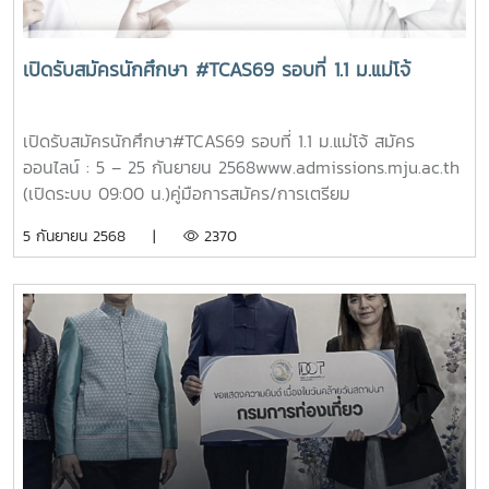
มหาวิทยาลัย พนักงานส่วนงาน จำนวน 6 ราย 1.นายเกียรติยศ
ตระหนักถึงความสำคัญของการส่งเสริมความร่วมมือด้านการ
บุญเรือง ตำแหน่ง ผู้ปฏิบัติงานการเกษตร สังกัด สำนักงาน
ศึกษาและอุตสาหกรรมระหว่างไต้หวันและไทย และส่งเสริมการ
คณบดีคณะผลิตกรรมการเกษตร คณะผลิตกรรมการเกษตร
พัฒนาบุคลากรที่มีความสามารถในระดับนานาชาติกิจกรรม
เปิดรับสมัครนักศึกษา #TCAS69 รอบที่ 1.1 ม.แม่โจ้
2.นายสถิตย์ ดวงดี ตำแหน่ง ผู้ปฏิบัติงานการเกษตร สังกัด
ภายในงานมีมหาวิทยาลัยไต้หวัน 39 แห่ง ที่มาร่วมจัดนิทรรศการ
สำนักงานคณบดีคณะผลิตกรรมการเกษตร คณะผลิตกรรม
เพื่อประชาสัมพันธ์มหาวิทยาลัยและหลักสูตรการศึกษาต่อในระดับ
การเกษตร 3.นายมรรยาท กาศวิราช ตำแหน่ง ผู้ปฏิบัติงานการ
ปริญญา คอร์สเรียนภาษาจีนระยะสั้น หลักสูตร INTENSE
เปิดรับสมัครนักศึกษา#TCAS69 รอบที่ 1.1 ม.แม่โจ้ สมัคร
เกษตร สังกัด สำนักงานคณบดีมหาวิทยาลัยแม่โจ้ - แพร่
Program ทุนการศึกษา (รัฐบาล & มหาวิทยาลัย) ข้อมูลการสอบ
ออนไลน์ : 5 – 25 กันยายน 2568www.admissions.mju.ac.th
เฉลิมพระเกียรติ 4.นางพินธรา สำราญสกุล ตำแหน่ง ผู้ปฏิบัติ
ภาษาจีน TOCFL (ยื่นทุน สมัครเรียนหรือสมัครงาน) กิจกรรม
(เปิดระบบ 09:00 น.)คู่มือการสมัคร/การเตรียม
งานวิทยาศาสตร์ สังกัดงาน กองบริหารงานบริการวิชาการ
วัฒนธรรมโดยอาจารย์ชาวไต้หวัน การแบ่งปันประสบการณ์การ
เอกสาร:https://admissions.mju.ac.th/ApplyManual.aspxแบบ
สำนักวิจัยและส่งเสริมวิชาการการเกษตร 5.นายวินัย อุปนันท์
5 กันยายน 2568 |
2370
เรียนกับรุ่นพี่นักศึกษาไทยที่กำลังศึกษาและเคยศึกษาที่ไต้หวัน
ฟอร์มการตรวจร่างกายและใบวัดความรู้เบื้องต้น จะสามารถ
ตำแหน่ง พนักงานขับรถ สังกัด กองพัฒนานักศึกษา สำนักงาน
นอกจากนี้ มีบริษัทไต้หวันอีก 11 แห่ง ที่มาให้ข้อมูลและคำปรึกษา
ดาวน์โหลดได้ที่เมนูอัปโหลดเอกสาร หลักสูตร 4 และ 5 ปี รับผู้
มหาวิทยาลัย 6.นายดวงจันทร์ ด้วงไม้ ตำแหน่ง ผู้ปฏิบัติงานการ
การสมัครตำแหน่งงานในไต้หวันให้กับนักเรียน นักศึกษา และผู้ที่
กำลังศึกษา หรือสำเร็จการศึกษา ระดับ ม.6, ปวช., กศน., GED
เกษตร สังกัด กองกายภาพและสิ่งแวดล้อม สำนักงาน
สนใจข่าว / ภาพ : งานประสานงาน (กรุงเทพฯ) กอง
หรือเทียบเท่า จำนวน 61 สาขาวิชา รับตรง PORTFOLIO
มหาวิทยาลัย โอกาสนี้ รองศาสตราจารย์ ดร.ธีรนุช เจริญกิจ เป็น
กลางytjyjr
:https://admissions.mju.ac.th/FileAnnouncement/193.pdf
ผู้แทนผู้เกษียณอายุกล่าวแสดงความรู้สึก โดยมี ผู้บริหาร
โควตาครูแนะแนว
คณาจารย์ บุคลากรในสังกัด ร่วมแสดงกตเวทิตาจิตอย่างอบอุ่น
:https://admissions.mju.ac.th/FileAnnouncement/195.pdf
ณ ศูนย์กีฬาเฉลิมพระเกียรติ มหาวิทยาลัยแม่โจ้
หลักสูตร 4 ปีเทียบเข้าเรียน / ต่อเนื่อง 2 ปี รับผู้กำลังศึกษา
หรือสำเร็จการศึกษา ระดับ ปวส., อนุปริญญา หรือเทียบเท่า
จำนวน 27 สาขาวิชา รับตรง PORTFOLIO