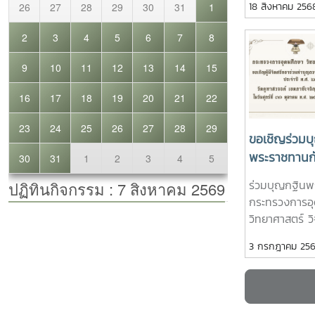
18 สิงหาคม 256
กระทรวง อว. แล
ข้าราชการ พนั
อธิการบดีจุฬ
มหาวิทยาลัยแ
ประธานที่ประช
(ปขมท.) กล่
(ทปอ.) ผศ.ดร
สำนักบริการวิ
เลขาธิการ ทปอ
เชียงใหม่ จังห
ผู้จัดการระบ
โอกาสนี้ ก่อนเร
นคร ผู้จัดกา
ร่วมประชุมได้ร
ระบบคัดเลือก
ถวายความอาลั
ขอเชิญร่วมบ
อุดมศึกษา ปี
พระนางเจ้าสิริ
พระราชทานก
Opportunities
ราชินีนาถ พร
อุดมศึกษา วิ
สำหรับทุกคน ท
ร่วมบุญกฐินพ
หลวง พร้อมน้
และนวัตกรร
มหาวิทยาลัยส
กระทรวงการอ
มหากรุณาธิคุณอ
วัดคูหาสวรรค
ว่า ทปอ. ทำหน
วิทยาศาสตร์ วิ
หลังจากนั้นได
กรุงเทพมหา
ประสานความร่ว
นวัตกรรม ทอ
การประชุมวิชากา
3 กรกฎาคม 25
พัฒนาระบบ TC
คูหาสวรรค์ ก
ในปีนี้มีผู้เข
หรือการสร้างโอ
วันศุกร์ที่ 31
ด้วย บุคลากร
มีเป้าหมายสำค
10.00 น.ร่วม
30 สถาบันการ
คนเข้าถึงการศ
ได้ที่ธนาคารกร
และเครือข่าย