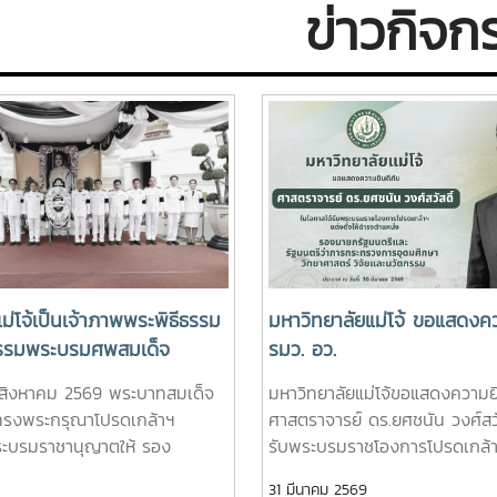
ข่าวกิจก
ม่โจ้เป็นเจ้าภาพพระพิธีธรรม
มหาวิทยาลัยแม่โจ้ ขอแสดงคว
รรมพระบรมศพสมเด็จ
รมว. อว.
ริกิติ์ พระบรมราชินีนาถ
4 สิงหาคม 2569 พระบาทสมเด็จ
มหาวิทยาลัยแม่โจ้ขอแสดงความยิ
นีพันปีหลวง พร้อมเข้า
ว ทรงพระกรุณาโปรดเกล้าฯ
ศาสตราจารย์ ดร.ยศชนัน วงศ์สวั
งคมพระศพ สมเด็จพระเจ้า
ะบรมราชานุญาตให้ รอง
รับพระบรมราชโองการโปรดเกล้าฯแ
้าพัชรกิติยาภา นเรนทิราเทพย
ดร.วีระพล ทองมา อธิการบดี
ดำรงตำแหน่งรองนายกรัฐมนตรี
31 มีนาคม 2569
ราชสาริณีสิริพัชร มหาวัชร