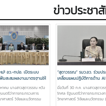
g Work with AI:
เกษียณอายุ ผู้สร้างคุณูปการต่อ
Doors
ด้วย AI: ขับ
Conv
ข่าวประชาสั
rds an
องค์กรและต่อสังคม โดยได้รับ
Prepa
คตอัจฉริยะ”
Qual
uture" “พลิกโฉม
เกียรติจาก รองศาสตราจารย์
Asia-
I: ขับเคลื่อนสู่
ดร.วีระพล ทองมา อธิการบดี
Conve
” โดยได้รับเกียรติ
มหาวิทยาลัยแม่โจ้ เป็นประธานใน
Recog
่มศักดิ์ อารุณี ผู้
พิธี กล่าวขอบคุณและอวยพรแด่ผู้
การต
รวง กระทรวงการ
เกษียณอายุ พร้อมมอบโล่ประกาศ
อุดมศ
จัยและนวัตกรรม
เกียรติคุณ โดยมีรอง
นวัตก
่าวเปิดและปาฐกถา
ศาสตราจารย์ ดร. เกรียงศักดิ์ ศรี
ประช
"Transforming
เงินยวง รองอธิการบดี กล่าว
ริน ก
: Driving
รายงาน ซึ่งในปีนี้ มีจำนวน 34
ศาสตร
ntelligent
ท่าน แบ่งเป็น ข้าราชการ จำนวน
กุล ป
 “พลิกโฉมการ
3 ราย 1.รองศาสตราจารย์ ดร.ธวัล
วิทยา
ม่! อว.-ทปอ. เปิดระบบ
“สุดาวรรณ” รมว.อว. ร่วมประ
ขับเคลื่อนสู่
รัตน์ รัตนเดชานาคินทร์ ตำแหน่ง
(อว.)
แฟ้มสะสมผลงานมาตรฐานให้
เคลื่อนแผนปฏิบัติการด้าน AI
ะ , รอง
รองศาสตราจารย์ สังกัดคณะ
“สร้า
สอบสำรองรับเหตุสุดวิสัย
เพื่อการพัฒนาประเทศไทย ครั
7 สิงหาคม นางสาวสุดาวรรณ หวัง
มื่อวันที่ 30 ก.ค. นางสาวสุดาว
ดร.วีระพล ทองมา
วิทยาศาสตร์ 2.ผู้ช่วยศาสตราจารย์
ไร้พร
นค่าสมัครสอบ ลดภาระ
ดันไทยสู่ยุคปัญญาประดิษฐ์ 
ัฐมนตรีว่าการกระทรวงการ
โกศล รัฐมนตรีว่าการกระทรวงก
ทยาลัยแม่โจ้ กล่าว
ทุเรียน ทาเจริญ ตำแหน่ง ผู้ช่วย
ประเท
ปกครอง
ศักยภาพให้ตอบโจทย์ภาคเศร
ยาศาสตร์ วิจัยและนวัตกรรม
วิทยาศาสตร์ วิจัยและนวัตกรรม (อ
นายเรวัต รัตนกาญ
ศาสตราจารย์ สังกัดคณะ
การศึ
สังคม-ประชาชนอย่างยั่งยืน
วยนายศุภชัย ปทุมนากุล ปลัด
การประชุมคณะกรรมการขับเคลื่
ประชุมสภา
วิทยาศาสตร์ 3.นางพิทยา สุนทรา
โลกข