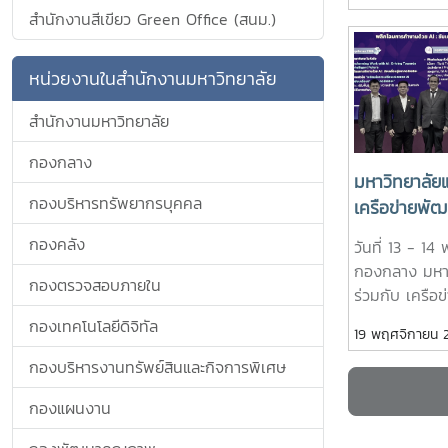
มหาวิทยาลัยแม
สำนักงานสีเขียว Green Office (สนม.)
ราชธิดา
มหาวิทยาลัย ส
จำนวน 25 คน 
พระอภิธรรมพร
หน่วยงานในสำนักงานมหาวิทยาลัย
ติ์ พระบรมราช
สำนักงานมหาวิทยาลัย
หลวง ณ พระที
มหาราชวัง แล
กองกลาง
สมเด็จพระเจ้าล
มหาวิทยาลัยแ
นทิราเทพยวดี
กองบริหารทรัพยากรบุคคล
เครือข่ายพั
วัชรราชธิดา ณ
บริหารและธุร
มหาราชวังการเข
กองคลัง
วันที่ 13 - 
ข้าราชการ พ
มหากรุณาธิคุณ
กองกลาง มหาว
กองตรวจสอบภายใน
ลูกจ้าง มหาว
บริหารมหาวิทย
ร่วมกับ เครื
ประเทศไทย จ
บุคลากร มหาวิ
บริหารและธุรก
กองเทคโนโลยีดิจิทัล
19 พฤศจิกายน 
วิชาการเครื
จงรักภักดี ถ
ข้าราชการ พนั
มหากรุณาธิคุณอ
งานบริหารและธ
กองบริหารงานทรัพย์สินและกิจการพิเศษ
มหาวิทยาลัยแห
หัวข้อ "Tra
เจ้าภาพการจัด
กองแผนงาน
with AI: Dr
เครือข่ายพัฒ
และธุรการ ครั้ง
an Intellige