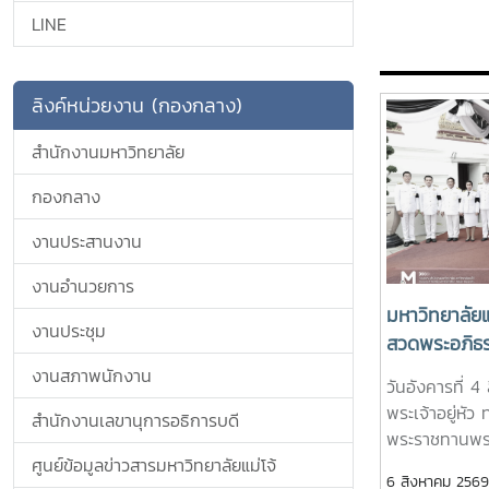
LINE
ลิงค์หน่วยงาน (กองกลาง)
สำนักงานมหาวิทยาลัย
กองกลาง
งานประสานงาน
งานอำนวยการ
มหาวิทยาลัยแ
งานประชุม
สวดพระอภิธ
พระนางเจ้าสิ
งานสภาพนักงาน
วันอังคารที่ 
พระบรมราชชน
พระเจ้าอยู่หั
สำนักงานเลขานุการอธิการบดี
กราบถวายบั
พระราชทานพร
ลูกเธอ เจ้าฟ
ศาสตราจารย์ 
ศูนย์ข้อมูลข่าวสารมหาวิทยาลัยแม่โจ้
6 สิงหาคม 2569
วดี กรมหลวง