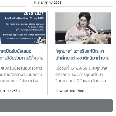
14 กรกฎาคม 2568
อาคารพระจอมเกล้า สำนักงานปลัด
เพื่อการ
ของประเทศ ผ่านการใช้องค์ความรู้ เทคโนโลยี
 for Global Mobility:
ร่วมเสวนาเน้นย้ำถึงบทบาทสำคัญ
กระทรวง อว.(โยธี)
I
และนวัตกรรม เพื่อทำให้ประเทศไทยออกจากกับ
ring Thailand for the
ของอาเซียนในการเป็นกลไกกลาง
ื่อพิจารณา
ดักรายได้ปานกลางและเปลี่ยนโครงสร้าง
Pacific and Global
ท่ามกลางความเสี่ยงด้าน
เทคโนโลยี
อุตสาหกรรมของประเทศไปสู่อุตสาหกรรมสมัย
ntions on Qualifications
ภูมิรัฐศาสตร์ เศรษฐกิจดิจิทัล
ไกสำคัญในการ
ใหม่และมีมูลค่าสูง ซึ่งต้องอาศัยกำลังคนทักษะ
nition)” มุ่งสร้างความรู้
การกีดกันทางการค้า และ
ในด้าน
สูง การวิจัย การพัฒนาเทคโนโลยีและนวัตกรรม
ข้าใจในหลักการสำคัญและ
มาตรการด้านสิ่งแวดล้อมที่เข้มข้น
วิตของประชาชน
ใหม่ๆ การสร้างผู้ประกอบการหรือ Tech Start-
ชน์ของ อนุสัญญาว่าด้วย
ขึ้น พร้อมเสนอแนวทางเชิง
ฐ จันทรรวงทอง
up ให้กับประเทศ ซึ่งแน่นอน กระทรวง อว. มี
บรองคุณวุฒิระดับ
นโยบายเพื่อเสริมภูมิคุ้มกันทาง
าศเปิดรับข้อเสนอ
“ศุภมาส” เอาจริงแก้ปัญหา
่าการกระทรวง
บทบาทสำคัญมากในเรื่องนี้ อีกทั้งตนเคยดำรง
ึกษาของภูมิภาคเอเชีย
เศรษฐกิจ – เชื่อมผู้ประกอบการ
การวิจัยร่วมภายใต้ความ
นักศึกษาต่างชาติหนีมาทำงาน
ป็นประธาน และ
ตำแหน่ง รมว.กระทรวงการท่องเที่ยวและกีฬา
ิก (Tokyo Convention)
ไทยสู่ตลาดภูมิภาคและโลก โดยได้
มือด้านอุดมศึกษาและการ
ในไทย ออกประกาศคุมเข้ม
นวยการ
และกระทรวงวัฒนธรรม ดูแลงานท่องเที่ยวและ
ศเปิดรับข้อเสนอโครงการ
เมื่อวันที่ 15 พ.ค.68 น.ส.ศุภมาส
นุสัญญาโลกว่าด้วยการ
รับเกียรติจาก ศ.ดร.สมคิด เลิศ
ระหว่างไทย - ฝรั่งเศส
“หลักสูตรระยะสั้น (Non-
เทคโนโลยีแห่ง
โครงการ Soft Power ที่เป็นนโยบายหลักของ
ร่วมภายใต้ความร่วมมือด้าน
อิศรภักดี รมว.การอุดมศึกษา
งคุณวุฒิระดับอุดมศึกษา
ไพฑูรย์ ประธานกรรมการ สถาบัน
nco -Thai Mobility
degree) นักศึกษาต่างชาติ”
ยหนองสรวง ผู้
รัฐบาลมาก่อน จึงทราบดีว่าการที่จะขับเคลื่อน
ึกษาและการวิจัยระหว่าง
วิทยาศาสตร์ วิจัยและนวัตกรรม
al Convention) โดยมี Ms.
ระหว่างประเทศเพื่อการค้าและการ
ramme/ PHC SIAM)
ทุกสถาบันที่เปิดสอนต้องส่ง
รส่งเสริม
นโยบายเหล่านี้ ต้องอาศัยมหาวิทยาลัยและหน่วย
 ฝรั่งเศส (Franco -Thai
(อว.) เปิดเผยว่า กระทรวง อว. ได้
un Kim, Director,
พัฒนาเป็นประธานเปิดงาน
ษภาคม 2568
19 พฤษภาคม 2568
ำปี พ.ศ. 2569 - 2570
หลักสูตร บันทึกการเข้าเรียน
(สกสว.) นาย
งานวิจัยต่างๆ เข้ามาช่วยสนับสนุนทั้งด้าน
lity Programme/ PHC
ออกประกาศ เรื่อง หลักเกณฑ์และ
CO Regional Office in
วยการด้าน
การเตรียมคน การพัฒนาทักษะกำลังคน และ
จำนวนนักศึกษามาให้กระทรวง
 ประจำปี พ.ศ. 2569 -
แนวทางปฏิบัติการจัดการเรียน
kok and Office for UN
รมแห่งชาติ
การใช้องค์ความรู้ เทคโนโลยีใหม่ๆรมว.อว.
อว.ตรวจสอบ ให้เรียนแบบออน
0 สำนักงานปลัด
การสอนหลักสูตรระยะสั้น (Non-
ination for Asia and
กรรมการจาก
กล่าวต่อว่า นโยบายการทำงานของกระทรวง
รวงการอุดมศึกษา
ไซต์ไม่น้อยกว่า 60% ออนไลน์
degree) สำหรับนักศึกษาต่างชาติ
acific พร้อมด้วยผู้บริหาร