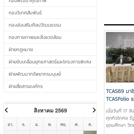
กองพัฒนาคุณภาพ
"Transformin
โฉมการทำงาน
Driving Towa
กองวิเทศสัมพันธ์
เคลื่อนสู่อนา
Intelligent F
กองส่งเสริมศิลปวัฒนธรรม
การทำงานด้วย A
อนาคตอัจฉริยะ
กองกายภาพและสิ่งแวดล้อม
จาก ดร.พันธุ์เพิ
ช่วยปลัดกระท
ฝ่ายกฏหมาย
อุดมศึกษา วิ
ฝ่ายขับเคลื่อนยุทธศาสตร์และโครงการพิเศษ
เป็นประธานกล
พิเศษ หัวข้อ 
ฝ่ายพัฒนาทรัพยากรมนุษย์
Work with AI
Towards an I
ฝ่ายสื่อสารองค์กร
Future" หรือ
TCAS69 มาให
ทำงานด้วย AI: 
TCASFolio 
อนาคตอัจฉริย
ใช้ฟรี จัดวัน
เมื่อวันที่ 1
ศาสตราจารย์ 
พร้อมอุดหนุ
ศุภกิจโกศล ร
อธิการบดีมหาวิ
นักเรียน-ผู้
อุดมศึกษา วิท
ต้อนรับ และ 
(อว.) พร้อมด้
จน์ ประธานที่