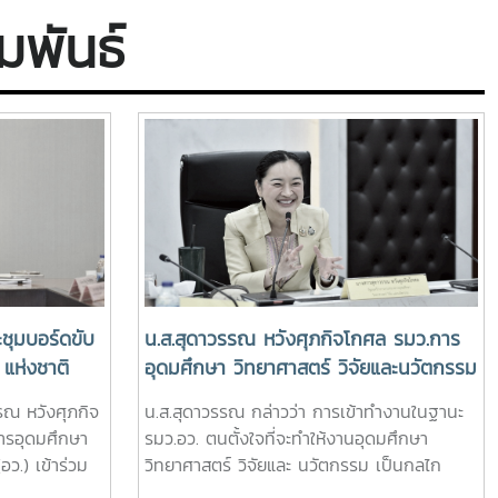
สำนักพัฒนาและถ่ายทอดเทคโนโลยีการ
 for Global Mobility:
ทิศทางการค้าโลกที่ไทยต้องรู้ ซึ่ง
entions on
มพันธ์
สหกรณ์#ภารกิจผู้บริหาร
ring Thailand for the
จัดขึ้นโดยสถาบันระหว่างประเทศ
ifications Recognition”
Pacific and Global
เพื่อการค้าและการพัฒนา
ntions on Qualifications
(องค์การมหาชน) ณ โรงแรมดุสิต
nition” ซึ่งจัดขึ้นโดย กอง
ธานี กรุงเทพฯโดยสถาบันระหว่าง
่างประเทศ กระทรวงการ
ประเทศเพื่อการค้าและการพัฒนา
ึกษา วิทยาศาสตร์ วิจัยและ
(องค์การมหาชน) หรือ ITD เปิด
รรม (สป.อว.) ณ ห้อง
เวทีสัมมนาระดับภูมิภาค
ุมแมนดาริน โรงแรมแมนดา
“Southeast Asia Trade and
รุงเทพมหานคร ในโอกาสนี้
Development Forum 2025”
าจารย์ ดร.ศุภชัย ปทุมนา
ภายใต้หัวข้อ “The Changing
ลัดกระทรวงการอุดมศึกษา
Realities of International
ศาสตร์ วิจัยและนวัตกรรม
Trade” ระดมสมองจากผู้
ชุมบอร์ดขับ
น.ส.สุดาวรรณ หวังศุภกิจโกศล รมว.การ
 เป็นประธานเปิดการสัมมนา
เชี่ยวชาญระดับโลก นัก
 แห่งชาติ
อุดมศึกษา วิทยาศาสตร์ วิจัยและนวัตกรรม
งโอกาสการเคลื่อนย้ายในโลก
เศรษฐศาสตร์ ผู้กำหนดนโยบาย
้งที่ 2/2568
(อว.) ได้แถลงนโยบายการขับเคลื่อน
รรณ หวังศุภกิจ
น.ส.สุดาวรรณ กล่าวว่า การเข้าทำงานในฐานะ
มแดน: การเตรียม
และภาคธุรกิจไทย-อาเซียน เพื่อชี้
ยกระดับ
กระทรวง อว. โดยมี ศ.ดร.ศุภชัย ปทุมนา
ารอุดมศึกษา
รมว.อว. ตนตั้งใจที่จะทำให้งานอุดมศึกษา
ศไทยสู่การรับรองคุณวุฒิ
ทิศทางการค้าโลกและ วางกลยุทธ์
ษฐกิจ-
กุล ปลัดกระทรวง อว. และผู้บริหาร
ว.) เข้าร่วม
วิทยาศาสตร์ วิจัยและ นวัตกรรม เป็นกลไก
กษาระดับภูมิภาคและระดับ
รับมือความผันผวนทางเศรษฐกิจ
กระทรวง อว. เข้าร่วม ที่ห้องประชุมชั้น 4
อนแผนปฏิบัติ
สำคัญในการสร้างความสามารถในการแข่งขัน
องยูเนสโก (Opening
ที่ทวีความซับซ้อน ภายในงานผู้