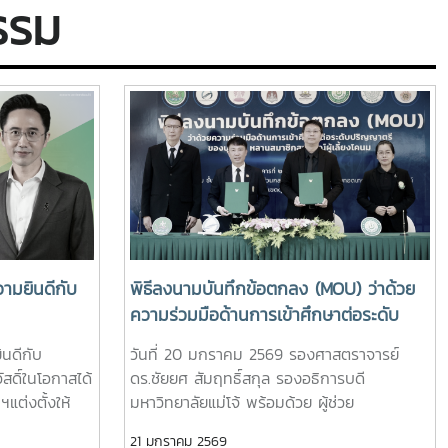
รรม
ามยินดีกับ
พิธีลงนามบันทึกข้อตกลง (MOU) ว่าด้วย
ความร่วมมือด้านการเข้าศึกษาต่อระดับ
ปริญญาตรีของบุตร-หลานสมาชิกสหกรณ์
นดีกับ
วันที่ 20 มกราคม 2569 รองศาสตราจารย์
ผู้เลี้ยงโคนม
สดิ์ในโอกาสได้
ดร.ชัยยศ สัมฤทธิ์สกุล รองอธิการบดี
ต่งตั้งให้
มหาวิทยาลัยแม่โจ้ พร้อมด้วย ผู้ช่วย
และรัฐมนตรี
ศาสตราจารย์ ดร.ทองเลียน บัวจูม คณบดีคณะ
21 มกราคม 2569