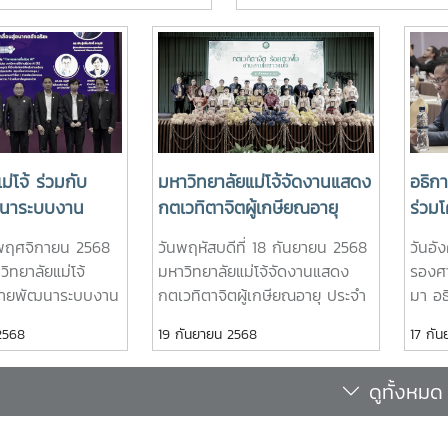
่โจ้ พร้อมด้วย คณะผู้บริหาร
ว่าการกระทรวงการอุดมศึกษา ว
มาคมศิษย์เก่า และบุคลากร รวม
วิจัยและนวัตกรรมประกาศ ณ วัน
เป็นเจ้าภาพพระพิธีธรรมสวด
2569
ะบรมศพสมเด็จพระนางเจ้าสิริกิ
ินีนาถ พระบรมราชชนนีพันปี
่นั่งดุสิตมหาปราสาท พระบรม
ะเข้ากราบถวายบังคมพระศพ
ูกเธอ เจ้าฟ้าพัชรกิติยาภา นเร
ม่โจ้ ร่วมกับ
มหาวิทยาลัยแม่โจ้จัดงานแสดง
อธิกา
 กรมหลวงราชสาริณีสิริพัชร มหา
ฒนาระบบงาน
กตเวทิตาจิตผู้เกษียณอายุ
ร่วม
 พระที่นั่งพิมานรัตยา พระบรม
การ ที่ประชุมสภา
ประจำปี 2568 “กตเวทิตาจิต
เรื่อ
้าร่วมพิธีในครั้งนี้ นับเป็นพระ
14 พฤศจิกายน 2568
วันพฤหัสบดีที่ 18 กันยายน 2568
วันอั
นักงาน และ
ร้อยดวงใจสานสายใยชาวแม่โจ้”
ย้าย
ล้นเกล้าล้นกระหม่อมแก่คณะผู้
ิทยาลัยแม่โจ้
มหาวิทยาลัยแม่โจ้จัดงานแสดง
รองศ
ิทยาลัยแห่ง
ยมปร
าลัย สมาคมศิษย์เก่า และ
อข่ายพัฒนาระบบงาน
กตเวทิตาจิตผู้เกษียณอายุ ประจำ
มา อธ
ัดการประชุม
คุณว
ทยาลัยแม่โจ้ที่ได้ร่วมแสดงความ
าร ที่ประชุมสภา
ปี 2568 “กตเวทิตาจิต ร้อยดวงใจ
เข้าร
2568
19 กันยายน 2568
17 กั
อข่ายพัฒนาระบบ
และร
วายความอาลัยและน้อมรำลึกในพระ
กงาน และลูกจ้าง
สานสายใยชาวแม่โจ้” เพื่อเป็นการ
เรื่อ
ย่างหาที่สุดมิได้
ุรการ ครั้งที่ 13
“Ope
่งประเทศไทยเป็น
แสดงความขอบคุณ ตระหนักถึง
ในโลก
ดูทั้งหมด
nsforming Work
Mobi
ประชุมวิชาการ
ความสำคัญและความเสียสละของ
ประเท
iving Towards
นาระบบงานบริหาร
บุคลากรทุกท่าน และร่วมน้อม
Thai
การศึ
ที่ 13 หัวข้อ
คารวะต่อผู้อาวุโสที่ครบวาระ
โลกข
nt Future" “พลิก
Paci