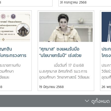
8
31 กรกฎาคม 2568
ะ ศ.ดร.วิเลิศ ภูริวัชร
การด้านปัญญาประดิษฐ์แห่งชาติ 
กงานและลูกจ้าง
วงศ์ ตำแหน่ง บรรณารักษ์ชำนาญ
Doors
าลงกรณ์มหาวิทยาลัย ในฐานะ
พัฒนาประเทศไทย (National A
ห่งประเทศไทย
การพิเศษ สังกัดฝ่ายพัฒนา
Prepa
ุมอธิการบดีแห่งประเทศไทย
Committee) ครั้งที่ 2/2568 เพ
าวรายงาน ณ
ทรัพยากรสารสนเทศ สำนักหอ
Asia-
.ปมทอง มาลากุล ณ อยุธยา
ทิศทางการขับเคลื่อนการพัฒนา
ชาการ มหาวิทยาลัย
สมุด ลูกจ้างประจำ จำนวน 1 ราย
Conve
. รศ.ดร.ชาลี เจริญลาภนพรัตน์
ปัญญาประดิษฐ์ (AI) ให้เป็นกล
วัดเชียงใหม่ใน
1.นายสวาท ใจสักเสริญ ตำแหน่ง
Recog
บ TCAS69 และ ผช.ดร.ปาริยา ณ
ยกระดับศักยภาพของประเทศทั้ง
ิ่มกิจกรรม ผู้เข้า
พนักงานขับรถยนต์ ระดับ ส 2
ความเ
รระบบจัดสอบ TCAS69 แถลงข่าว
เศรษฐกิจ สังคม และคุณภาพชี
่วมยืนสงบนิ่ง เพื่อ
สังกัดงานบริหารและธุรการ สำนัก
ประโย
กลางบุคคลเข้าศึกษาในสถาบัน
อย่างยั่งยืน โดยมี นายประเสริ
ยแด่ สมเด็จ
วิจัยและส่งเสริมวิชาการการเกษตร
การรั
ุญกฐิน
“ศุภมาส” ชงแผนรับมือ
ประก
การศึกษา 2569 TCAS69:
รองนายกรัฐมนตรีและรัฐมนตรีว
กิติ์ พระบรม
พนักงานมหาวิทยาลัย จำนวน 24
อุดมศ
ับกระทรวงการ
“นโยบายทรัมป์” เร่งช่วย
โครง
 for All สร้างโอกาสที่เท่าเทียม
ดิจิทัลเพื่อเศรษฐกิจและสังคม เ
ะบรมราชชนนีพันปี
ราย 1.รองศาสตราจารย์จักรพงษ์
แปซิฟ
ทยาศาสตร์ วิจัย
นักเรียนทุนทั้ง FAFSA หรือ
ร่วม
ี่ห้องประชุมรักตะกนิษฐ
มี ศ.ดร.ชูกิจ ลิมปิจำนงค์ ผู้อำ
ระราชทานกับ
เมื่อวันที่ 17 มิ.ย.68
ประกา
อมรำลึกในพระ
พิมพ์พิมล ตำแหน่ง รอง
และ อ
ม ทอดถวาย ณ
Fulbright และทุนอื่นๆ จัดหา
วิจัย
วนดุสิตนางสาวสุดาวรรณ กล่าว
สำนักงานพัฒนาวิทยาศาสตร์และ
ุดมศึกษา
น.ส.ศุภมาส อิศรภักดี รมว.การ
วิจัย
ันหาที่สุดมิได้
ศาสตราจารย์ สังกัดคณะ
รับรอ
์
ทุนสำรอง ดูแลเรื่องวีซ่า
(Fra
้าที่เป็นหน่วยงานหลักในการ
ชาติ (สวทช.) ศ.ดร.สมปอง คล้า
จัยและ
อุดมศึกษา วิทยาศาสตร์ วิจัยและ
อุดมศ
้ดำเนินกิจกรรมเปิด
วิศวกรรมและอุตสาหกรรมเกษตร
(Glob
นคร
โอกาสการทำงานในไทยหรือ
Prog
มมือกับกระทรวง อว. เพื่อ
อำนวยการสำนักงานคณะกรรมกา
ดถวาย ณ วัด
นวัตกรรม (อว.) เปิดเผยว่า ที่
ไทย -
ร ครั้งที่ 13 ซึ่ง
2.รองศาสตราจารย์ ดร.ธีรนุช
Soohy
68
19 มิถุนายน 2568
26 พฤ
ประเทศทางเลือก คลอด 3
ประจ
AS: Opportunities for All
วิทยาศาสตร์ วิจัยและนวัตกรรม 
รุงเทพมหานคร ใน
ประชุมสภานโยบายการอุดมศึกษา
Mobi
้าร่วมอบรมประกอบ
เจริญกิจ ตำแหน่ง รอง
UNES
กาสที่เท่าเทียมสำหรับทุกคน ซึ่ง
ปริวรรต วงษ์สำราญ รองผู้อำน
มาตรการพลิกวิกฤตสู่โอกาส
 ตุลาคม 2568 เวลา
วิทยาศาสตร์ วิจัยและนวัตกรรม
SIAM)
สายสนับสนุนจาก
ศาสตราจารย์ สังกัดคณะ
Bang
ัญในการเปิดโอกาสให้เยาวชนทุก
ระบบนวัตกรรม สำนักงานนวัตกร
ดูทั้งหมด
หาพันธมิตรประเทศทางเลือกที่
บุญตามกำลังศรัทธา
แห่งชาติ ครั้งที่ 1/2568 มีมติรับ
257
ศึกษาทั่วประเทศ
ผลิตกรรมการเกษตร 3.ผู้ช่วย
Coord
ึกษาได้อย่างเสมอภาคและเท่า
(องค์การมหาชน) ตลอดจนคณะ
ุงไทยเลขที่ >>
มีนโยบายเปิดกว้าง เช่น สห
ทราบมาตรการรับมือผลกระทบ
กระท
องค์กรปกครองส่วน
ศาสตราจารย์ ดร.พิภัทร เจียม
the P