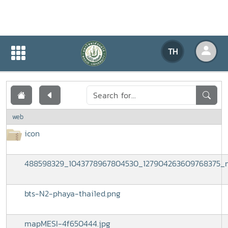
เอกสารเผยแพร่
TH
หน้าแรก
เอกสารเผยแพร่
web
icon
488598329_1043778967804530_127904263609768375_n
bts-N2-phaya-thai1ed.png
mapMESI-4f650444.jpg