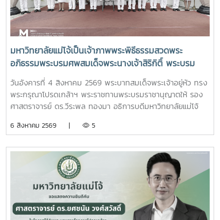
มหาวิทยาลัยแม่โจ้เป็นเจ้าภาพพระพิธีธรรมสวดพระ
อภิธรรมพระบรมศพสมเด็จพระนางเจ้าสิริกิติ์ พระบรม
ราชินีนาถ พระบรมราชชนนีพันปีหลวง พร้อมเข้ากราบ
วันอังคารที่ 4 สิงหาคม 2569 พระบาทสมเด็จพระเจ้าอยู่หัว ทรง
ถวายบังคมพระศพ สมเด็จพระเจ้าลูกเธอ เจ้าฟ้าพัชรกิติยา
พระกรุณาโปรดเกล้าฯ พระราชทานพระบรมราชานุญาตให้ รอง
ภา นเรนทิราเทพยวดี กรมหลวงราชสาริณีสิริพัชร มหา
ศาสตราจารย์ ดร.วีระพล ทองมา อธิการบดีมหาวิทยาลัยแม่โจ้
วัชรราชธิดา
พร้อมด้วย คณะผู้บริหารมหาวิทยาลัย สมาคมศิษย์เก่า และ
6 สิงหาคม 2569 |
5
บุคลากร รวมจำนวน 25 คน เป็นเจ้าภาพพระพิธีธรรมสวดพระ
อภิธรรมพระบรมศพสมเด็จพระนางเจ้าสิริกิติ์ พระบรมราชินีนาถ
พระบรมราชชนนีพันปีหลวง ณ พระที่นั่งดุสิตมหาปราสาท
พระบรมมหาราชวัง และเข้ากราบถวายบังคมพระศพสมเด็จ
พระเจ้าลูกเธอ เจ้าฟ้าพัชรกิติยาภา นเรนทิราเทพยวดี กรมหลวง
ราชสาริณีสิริพัชร มหาวัชรราชธิดา ณ พระที่นั่งพิมานรัตยา
พระบรมมหาราชวังการเข้าร่วมพิธีในครั้งนี้ นับเป็นพระ
มหากรุณาธิคุณล้นเกล้าล้นกระหม่อมแก่คณะผู้บริหาร