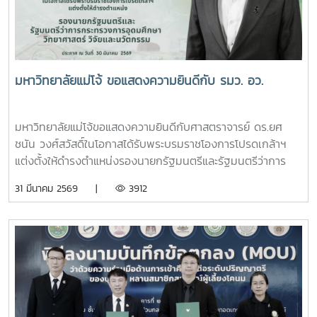
มหาวิทยาลัย สมาคมศิษย์เก่า และบุคลากร มหาวิทยาลัยแม่โจ้ที่ได้
ร่วมแสดงความจงรักภักดี ถวายความอาลัยและน้อมรำลึกในพระ
มหากรุณาธิคุณอย่างหาที่สุดมิได้
มหาวิทยาลัยแม่โจ้ ขอแสดงความยินดีกับ รมว. อว.
มหาวิทยาลัยแม่โจ้ขอแสดงความยินดีกับศาสตราจารย์ ดร.ยศ
ชนัน วงศ์สวัสดิ์ในโอกาสได้รับพระบรมราชโองการโปรดเกล้าฯ
แต่งตั้งให้ดำรงตำแหน่งรองนายกรัฐมนตรีและรัฐมนตรีว่าการ
กระทรวงการอุดมศึกษา วิทยาศาสตร์ วิจัยและนวัตกรรมประกาศ
31 มีนาคม 2569 |
3912
ณ วันที่ 30 มีนาคม 2569