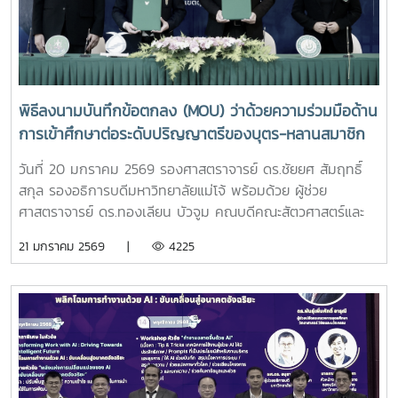
พิธีลงนามบันทึกข้อตกลง (MOU) ว่าด้วยความร่วมมือด้าน
การเข้าศึกษาต่อระดับปริญญาตรีของบุตร-หลานสมาชิก
สหกรณ์ผู้เลี้ยงโคนม
วันที่ 20 มกราคม 2569 รองศาสตราจารย์ ดร.ชัยยศ สัมฤทธิ์
สกุล รองอธิการบดีมหาวิทยาลัยแม่โจ้ พร้อมด้วย ผู้ช่วย
ศาสตราจารย์ ดร.ทองเลียน บัวจูม คณบดีคณะสัตวศาสตร์และ
เทคโนโลยี มหาวิทยาลัยแม่โจ้ ร่วมเป็นตัวแทนลงนามและพยาน
21 มกราคม 2569 |
4225
ในพิธีลงนามบันทึกข้อตกลง (MOU) ว่าด้วยความร่วมมือด้านการ
เข้าศึกษาต่อระดับปริญญาตรีของบุตร - หลานสมาชิกสหกรณ์ผู้
เลี้ยงโคนม ระหว่างกรมส่งเสริมสหกรณ์ และมหาวิทยาลัยชั้นนำ 6
แห่ง โดยได้รับเกียรติจาก นายนิรันดร์ มูลธิดา อธิบดีกรมส่ง
เสริมสหกรณ์ เป็นประธานในพิธี ในการนี้ นายณฤทธิ์ บุญชัย
รองอธิบดีกรมส่งเสริมสหกรณ์ นางสาวปรานอม จันทร์ใหม่ ผู้
เชี่ยวชาญ รักษาการในตำแหน่งผู้ทรงคุณวุฒิด้านการสหกรณ์