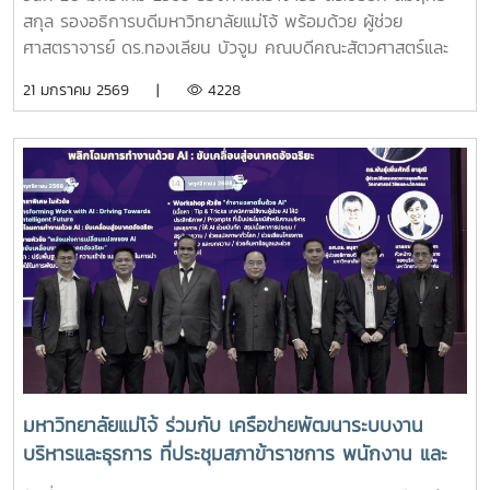
สกุล รองอธิการบดีมหาวิทยาลัยแม่โจ้ พร้อมด้วย ผู้ช่วย
ศาสตราจารย์ ดร.ทองเลียน บัวจูม คณบดีคณะสัตวศาสตร์และ
เทคโนโลยี มหาวิทยาลัยแม่โจ้ ร่วมเป็นตัวแทนลงนามและพยาน
21 มกราคม 2569 |
4228
ในพิธีลงนามบันทึกข้อตกลง (MOU) ว่าด้วยความร่วมมือด้านการ
เข้าศึกษาต่อระดับปริญญาตรีของบุตร - หลานสมาชิกสหกรณ์ผู้
เลี้ยงโคนม ระหว่างกรมส่งเสริมสหกรณ์ และมหาวิทยาลัยชั้นนำ 6
แห่ง โดยได้รับเกียรติจาก นายนิรันดร์ มูลธิดา อธิบดีกรมส่ง
เสริมสหกรณ์ เป็นประธานในพิธี ในการนี้ นายณฤทธิ์ บุญชัย
รองอธิบดีกรมส่งเสริมสหกรณ์ นางสาวปรานอม จันทร์ใหม่ ผู้
เชี่ยวชาญ รักษาการในตำแหน่งผู้ทรงคุณวุฒิด้านการสหกรณ์
นายอนุรัตน์ เลื่อนลอย ผู้อำนวยการสำนักพัฒนาและถ่ายทอด
เทคโนโลยีการสหกรณ์ คณะผู้บริหารกรมส่งเสริมสหกรณ์ คณะผู้
บริหารมหาวิทยาลัยทั้ง 6 แห่ง และผู้มีเกียรติเข้าร่วมในพิธี ณ
ห้องประชุม ฝ. 301 ชั้น 3 อาคารฝึกอบรมส่วนกลาง สำนัก
พัฒนาและถ่ายทอดเทคโนโลยีการสหกรณ์ เขตดุสิต
กรุงเทพมหานครขอขอบคุณข่าวและภาพจาก : สำนักพัฒนาและ
มหาวิทยาลัยแม่โจ้ ร่วมกับ เครือข่ายพัฒนาระบบงาน
ถ่ายทอดเทคโนโลยีการสหกรณ์#ภารกิจผู้บริหาร
บริหารและธุรการ ที่ประชุมสภาข้าราชการ พนักงาน และ
ลูกจ้าง มหาวิทยาลัยแห่งประเทศไทย จัดการประชุม