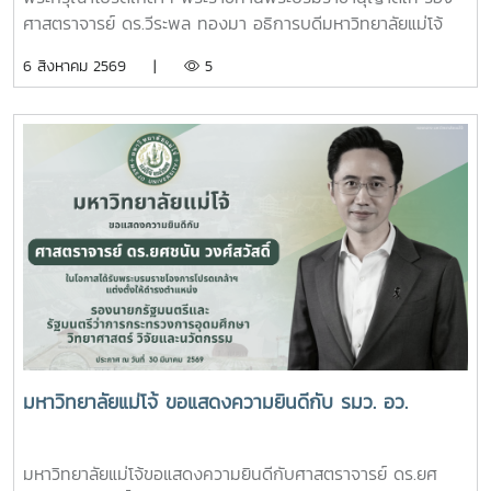
ภา นเรนทิราเทพยวดี กรมหลวงราชสาริณีสิริพัชร มหา
ศาสตราจารย์ ดร.วีระพล ทองมา อธิการบดีมหาวิทยาลัยแม่โจ้
วัชรราชธิดา
พร้อมด้วย คณะผู้บริหารมหาวิทยาลัย สมาคมศิษย์เก่า และ
6 สิงหาคม 2569 |
5
บุคลากร รวมจำนวน 25 คน เป็นเจ้าภาพพระพิธีธรรมสวดพระ
อภิธรรมพระบรมศพสมเด็จพระนางเจ้าสิริกิติ์ พระบรมราชินีนาถ
พระบรมราชชนนีพันปีหลวง ณ พระที่นั่งดุสิตมหาปราสาท
พระบรมมหาราชวัง และเข้ากราบถวายบังคมพระศพสมเด็จ
พระเจ้าลูกเธอ เจ้าฟ้าพัชรกิติยาภา นเรนทิราเทพยวดี กรมหลวง
ราชสาริณีสิริพัชร มหาวัชรราชธิดา ณ พระที่นั่งพิมานรัตยา
พระบรมมหาราชวังการเข้าร่วมพิธีในครั้งนี้ นับเป็นพระ
มหากรุณาธิคุณล้นเกล้าล้นกระหม่อมแก่คณะผู้บริหาร
มหาวิทยาลัย สมาคมศิษย์เก่า และบุคลากร มหาวิทยาลัยแม่โจ้ที่ได้
ร่วมแสดงความจงรักภักดี ถวายความอาลัยและน้อมรำลึกในพระ
มหากรุณาธิคุณอย่างหาที่สุดมิได้
มหาวิทยาลัยแม่โจ้ ขอแสดงความยินดีกับ รมว. อว.
มหาวิทยาลัยแม่โจ้ขอแสดงความยินดีกับศาสตราจารย์ ดร.ยศ