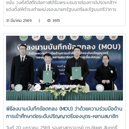
ชนัน วงศ์สวัสดิ์ในโอกาสได้รับพระบรมราชโองการโปรดเกล้าฯ
แต่งตั้งให้ดำรงตำแหน่งรองนายกรัฐมนตรีและรัฐมนตรีว่าการ
กระทรวงการอุดมศึกษา วิทยาศาสตร์ วิจัยและนวัตกรรมประกาศ
31 มีนาคม 2569 |
3915
ณ วันที่ 30 มีนาคม 2569
พิธีลงนามบันทึกข้อตกลง (MOU) ว่าด้วยความร่วมมือด้าน
การเข้าศึกษาต่อระดับปริญญาตรีของบุตร-หลานสมาชิก
สหกรณ์ผู้เลี้ยงโคนม
วันที่ 20 มกราคม 2569 รองศาสตราจารย์ ดร.ชัยยศ สัมฤทธิ์