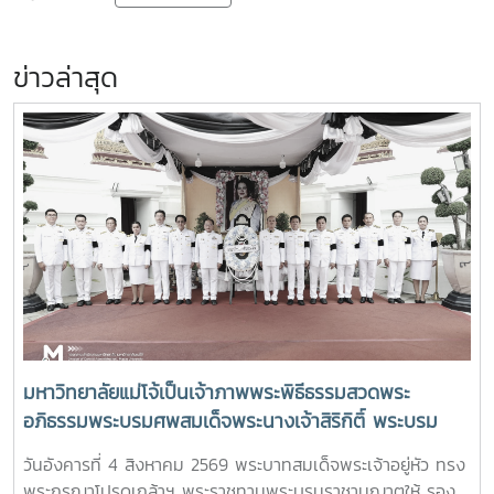
ข่าวล่าสุด
มหาวิทยาลัยแม่โจ้เป็นเจ้าภาพพระพิธีธรรมสวดพระ
อภิธรรมพระบรมศพสมเด็จพระนางเจ้าสิริกิติ์ พระบรม
ราชินีนาถ พระบรมราชชนนีพันปีหลวง พร้อมเข้ากราบ
วันอังคารที่ 4 สิงหาคม 2569 พระบาทสมเด็จพระเจ้าอยู่หัว ทรง
ถวายบังคมพระศพ สมเด็จพระเจ้าลูกเธอ เจ้าฟ้าพัชรกิติยา
พระกรุณาโปรดเกล้าฯ พระราชทานพระบรมราชานุญาตให้ รอง