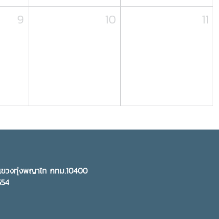
9
10
11
ี แขวงทุ่งพญาไท กทม.10400
5554