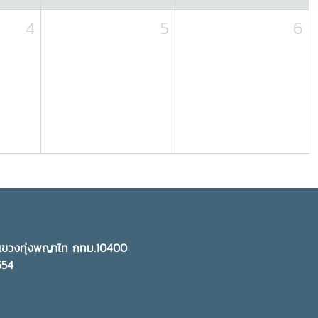
4
5
6
ี แขวงทุ่งพญาไท กทม.10400
5554