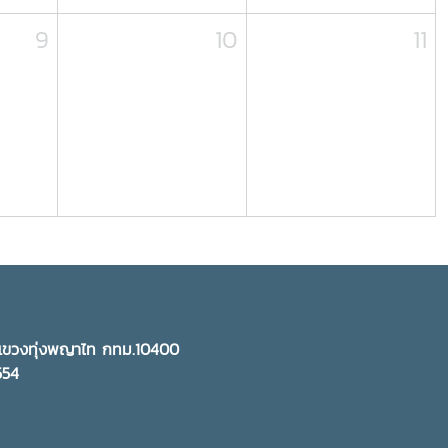
9
10
11
ี แขวงทุ่งพญาไท กทม.10400
5554