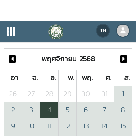
ปฏิทินกิจกรรมของหน่วยงาน
TH
หน้าแรก
ปฏิทินกิจกรรมของหน่วยงาน
พฤศจิกายน 2568
อา.
จ.
อ.
พ.
พฤ.
ศ.
ส.
26
27
28
29
30
31
1
2
3
4
5
6
7
8
9
10
11
12
13
14
15