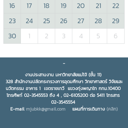
16
17
18
19
20
21
22
23
24
25
26
27
28
29
30
1
2
3
4
5
6
-
งานประสานงาน มหาวิทยาลัยแม่โจ้ (ชั้น 11)
328 สำนักงานปลัดกระทรวงการอุดมศึกษา วิทยาศาสตร์ วิจัยและ
นวัตกรรม อาคาร 1 เขตราชเทวี แขวงทุ่งพญาไท กทม.10400
โทรศัพท์ 02-3545553 ถึง 4 , 02-6105200 ต่อ 5411 โทรสาร
02-3545554
E-mail
mjubkk@gmail.com
แผนที่การเดินทาง
(คลิก)