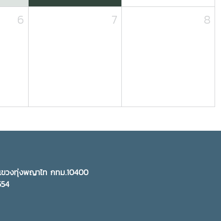
6
7
8
ี แขวงทุ่งพญาไท กทม.10400
5554