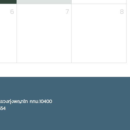
6
7
8
ี แขวงทุ่งพญาไท กทม.10400
5554