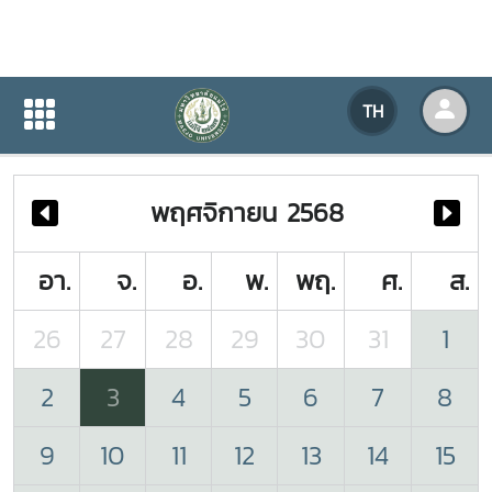
ปฏิทินกิจกรรมของหน่วยงาน
TH
หน้าแรก
ปฏิทินกิจกรรมของหน่วยงาน
พฤศจิกายน 2568
อา.
จ.
อ.
พ.
พฤ.
ศ.
ส.
26
27
28
29
30
31
1
2
3
4
5
6
7
8
9
10
11
12
13
14
15