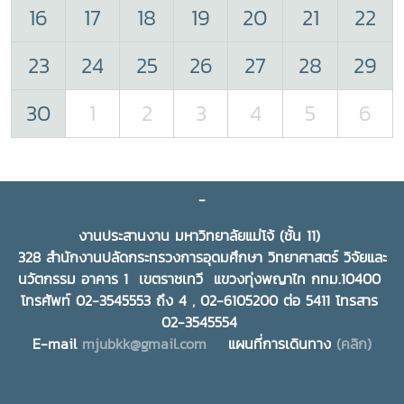
16
17
18
19
20
21
22
23
24
25
26
27
28
29
30
1
2
3
4
5
6
-
งานประสานงาน มหาวิทยาลัยแม่โจ้ (ชั้น 11)
328 สำนักงานปลัดกระทรวงการอุดมศึกษา วิทยาศาสตร์ วิจัยและ
นวัตกรรม อาคาร 1 เขตราชเทวี แขวงทุ่งพญาไท กทม.10400
โทรศัพท์ 02-3545553 ถึง 4 , 02-6105200 ต่อ 5411 โทรสาร
02-3545554
E-mail
mjubkk@gmail.com
แผนที่การเดินทาง
(คลิก)