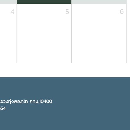
4
5
6
ี แขวงทุ่งพญาไท กทม.10400
5554