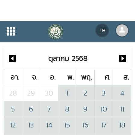
ปฏิทินกิจกรรมของหน่วยงาน
TH
หน้าแรก
ปฏิทินกิจกรรมของหน่วยงาน
ตุลาคม 2568
อา.
จ.
อ.
พ.
พฤ.
ศ.
ส.
28
29
30
1
2
3
4
5
6
7
8
9
10
11
12
13
14
15
16
17
18