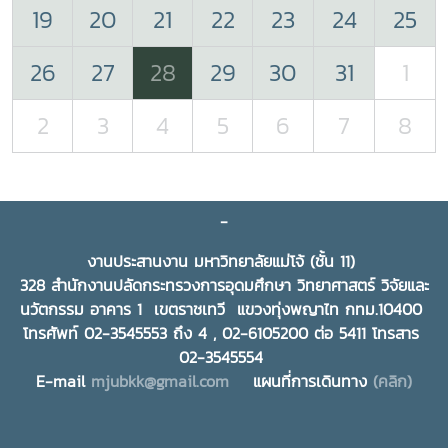
19
20
21
22
23
24
25
26
27
28
29
30
31
1
2
3
4
5
6
7
8
-
งานประสานงาน มหาวิทยาลัยแม่โจ้ (ชั้น 11)
328 สำนักงานปลัดกระทรวงการอุดมศึกษา วิทยาศาสตร์ วิจัยและ
นวัตกรรม อาคาร 1 เขตราชเทวี แขวงทุ่งพญาไท กทม.10400
โทรศัพท์ 02-3545553 ถึง 4 , 02-6105200 ต่อ 5411 โทรสาร
02-3545554
E-mail
mjubkk@gmail.com
แผนที่การเดินทาง
(คลิก)