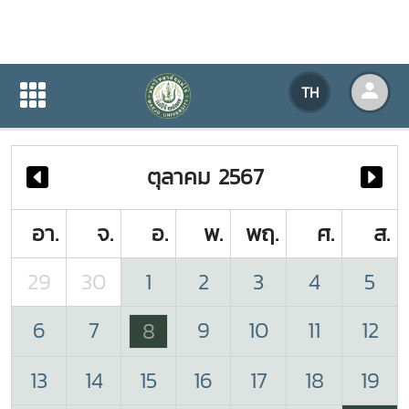
ปฏิทินกิจกรรมของหน่วยงาน
TH
หน้าแรก
ปฏิทินกิจกรรมของหน่วยงาน
ตุลาคม 2567
อา.
จ.
อ.
พ.
พฤ.
ศ.
ส.
29
30
1
2
3
4
5
6
7
9
10
11
12
8
13
14
15
16
17
18
19