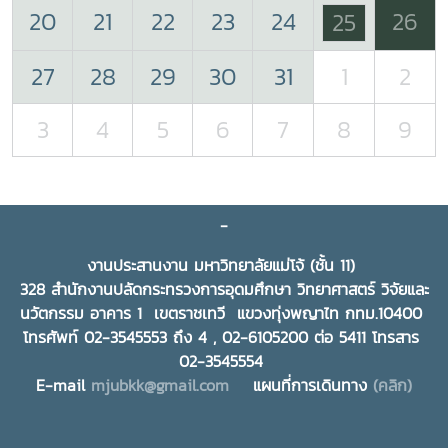
20
21
22
23
24
26
25
27
28
29
30
31
1
2
3
4
5
6
7
8
9
-
งานประสานงาน มหาวิทยาลัยแม่โจ้ (ชั้น 11)
328 สำนักงานปลัดกระทรวงการอุดมศึกษา วิทยาศาสตร์ วิจัยและ
นวัตกรรม อาคาร 1 เขตราชเทวี แขวงทุ่งพญาไท กทม.10400
โทรศัพท์ 02-3545553 ถึง 4 , 02-6105200 ต่อ 5411 โทรสาร
02-3545554
E-mail
mjubkk@gmail.com
แผนที่การเดินทาง
(คลิก)