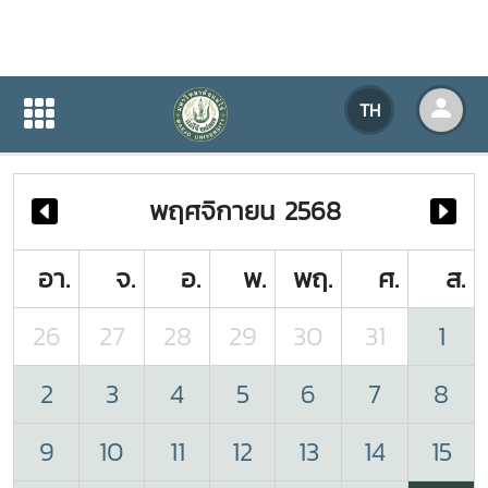
ปฏิทินกิจกรรมของหน่วยงาน
TH
หน้าแรก
ปฏิทินกิจกรรมของหน่วยงาน
พฤศจิกายน 2568
อา.
จ.
อ.
พ.
พฤ.
ศ.
ส.
26
27
28
29
30
31
1
2
3
4
5
6
7
8
9
10
11
12
13
14
15