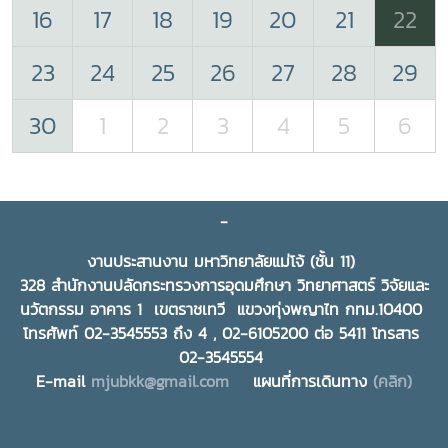
16
17
18
19
20
21
22
23
24
25
26
27
28
29
30
1
2
3
4
5
6
-
งานประสานงาน มหาวิทยาลัยแม่โจ้ (ชั้น 11)
328 สำนักงานปลัดกระทรวงการอุดมศึกษา วิทยาศาสตร์ วิจัยและ
นวัตกรรม อาคาร 1 เขตราชเทวี แขวงทุ่งพญาไท กทม.10400
โทรศัพท์ 02-3545553 ถึง 4 , 02-6105200 ต่อ 5411 โทรสาร
02-3545554
E-mail
mjubkk@gmail.com
แผนที่การเดินทาง
(คลิก)