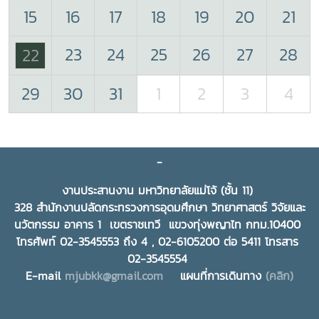
15
16
17
18
19
20
21
23
24
25
26
27
28
22
29
30
31
1
2
3
4
-
งานประสานงาน มหาวิทยาลัยแม่โจ้ (ชั้น 11)
328 สำนักงานปลัดกระทรวงการอุดมศึกษา วิทยาศาสตร์ วิจัยและ
นวัตกรรม อาคาร 1 เขตราชเทวี แขวงทุ่งพญาไท กทม.10400
โทรศัพท์ 02-3545553 ถึง 4 , 02-6105200 ต่อ 5411 โทรสาร
02-3545554
E-mail
mjubkk@gmail.com
แผนที่การเดินทาง
(คลิก)