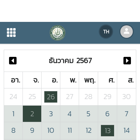
ปฏิทินกิจกรรมของหน่วยงาน
TH
หน้าแรก
ปฏิทินกิจกรรมของหน่วยงาน
ธันวาคม 2567
อา.
จ.
อ.
พ.
พฤ.
ศ.
ส.
24
25
27
28
29
30
26
1
2
3
4
5
6
7
8
9
10
11
12
14
13