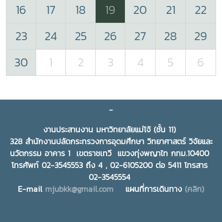
16
17
18
19
20
21
22
23
24
25
26
27
28
29
30
1
2
3
4
5
6
-
งานประสานงาน มหาวิทยาลัยแม่โจ้ (ชั้น 11)
328 สำนักงานปลัดกระทรวงการอุดมศึกษา วิทยาศาสตร์ วิจัยและ
นวัตกรรม อาคาร 1 เขตราชเทวี แขวงทุ่งพญาไท กทม.10400
โทรศัพท์ 02-3545553 ถึง 4 , 02-6105200 ต่อ 5411 โทรสาร
02-3545554
E-mail
mjubkk@gmail.com
แผนที่การเดินทาง
(คลิก)