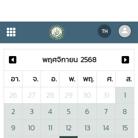
ปฏิทินกิจกรรมของหน่วยงาน
TH
หน้าแรก
ปฏิทินกิจกรรมของหน่วยงาน
พฤศจิกายน 2568
อา.
จ.
อ.
พ.
พฤ.
ศ.
ส.
26
27
28
29
30
31
1
2
3
4
5
6
7
8
9
10
11
12
13
14
15