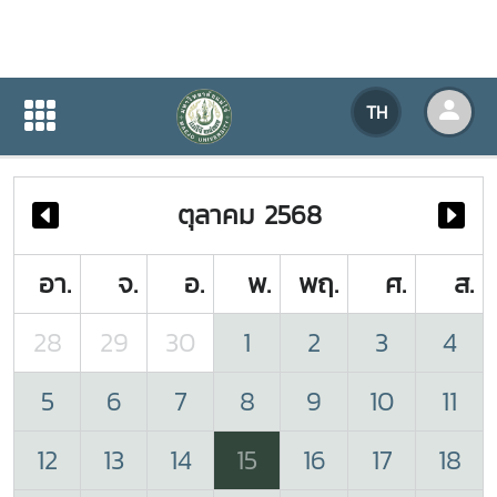
ปฏิทินกิจกรรมของหน่วยงาน
TH
หน้าแรก
ปฏิทินกิจกรรมของหน่วยงาน
ตุลาคม 2568
อา.
จ.
อ.
พ.
พฤ.
ศ.
ส.
28
29
30
1
2
3
4
5
6
7
8
9
10
11
12
13
14
15
16
17
18