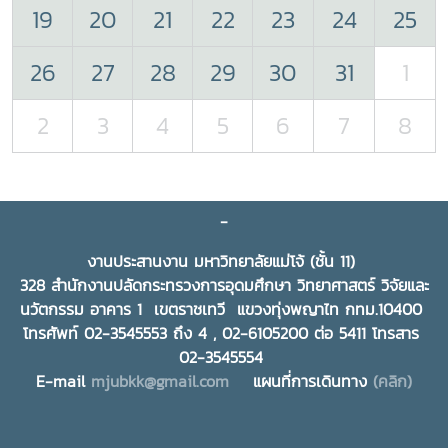
19
20
21
22
23
24
25
26
27
28
29
30
31
1
2
3
4
5
6
7
8
-
งานประสานงาน มหาวิทยาลัยแม่โจ้ (ชั้น 11)
328 สำนักงานปลัดกระทรวงการอุดมศึกษา วิทยาศาสตร์ วิจัยและ
นวัตกรรม อาคาร 1 เขตราชเทวี แขวงทุ่งพญาไท กทม.10400
โทรศัพท์ 02-3545553 ถึง 4 , 02-6105200 ต่อ 5411 โทรสาร
02-3545554
E-mail
mjubkk@gmail.com
แผนที่การเดินทาง
(คลิก)