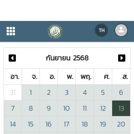
ปฏิทินกิจกรรมของหน่วยงาน
TH
หน้าแรก
ปฏิทินกิจกรรมของหน่วยงาน
กันยายน 2568
อา.
จ.
อ.
พ.
พฤ.
ศ.
ส.
31
1
2
3
4
5
6
7
8
9
10
11
12
13
14
15
16
17
18
19
20