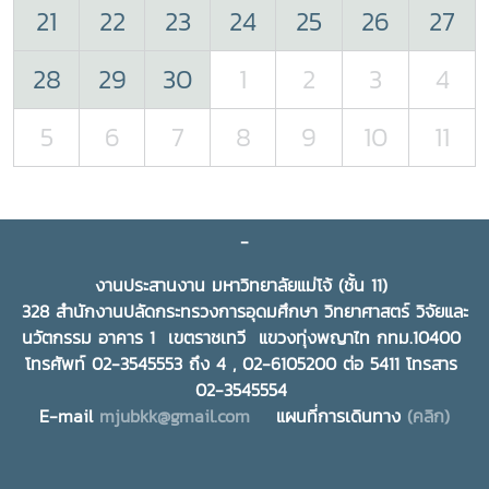
21
22
23
24
25
26
27
28
29
30
1
2
3
4
5
6
7
8
9
10
11
-
งานประสานงาน มหาวิทยาลัยแม่โจ้ (ชั้น 11)
328 สำนักงานปลัดกระทรวงการอุดมศึกษา วิทยาศาสตร์ วิจัยและ
นวัตกรรม อาคาร 1 เขตราชเทวี แขวงทุ่งพญาไท กทม.10400
โทรศัพท์ 02-3545553 ถึง 4 , 02-6105200 ต่อ 5411 โทรสาร
02-3545554
E-mail
mjubkk@gmail.com
แผนที่การเดินทาง
(คลิก)