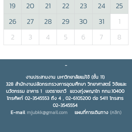
19
20
21
22
23
24
25
26
27
28
29
30
31
1
2
3
4
5
6
7
8
-
งานประสานงาน มหาวิทยาลัยแม่โจ้ (ชั้น 11)
328 สำนักงานปลัดกระทรวงการอุดมศึกษา วิทยาศาสตร์ วิจัยและ
นวัตกรรม อาคาร 1 เขตราชเทวี แขวงทุ่งพญาไท กทม.10400
โทรศัพท์ 02-3545553 ถึง 4 , 02-6105200 ต่อ 5411 โทรสาร
02-3545554
E-mail
mjubkk@gmail.com
แผนที่การเดินทาง
(คลิก)